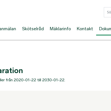
Hoppa till huvudinnehåll
lanmälan
Skötselråd
Mäklarinfo
Kontakt
Doku
aration
ller från 2020-01-22 till 2030-01-22.