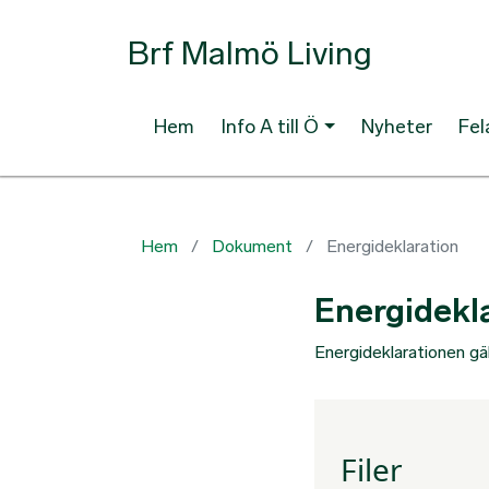
Brf Malmö Living
Hem
Info A till Ö
Nyheter
Fe
Hem
Dokument
Energideklaration
Energidekl
Energideklarationen gä
Filer