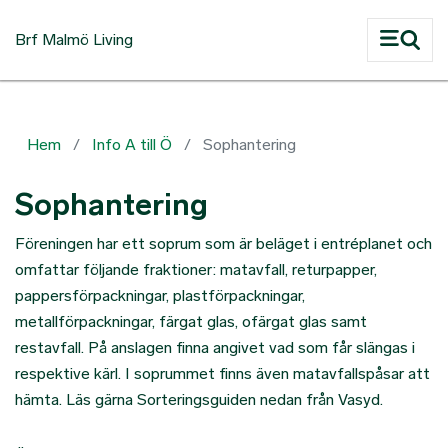
Hoppa till huvudinnehåll
Brf Malmö Living
Hem
Info A till Ö
Sophantering
Sophantering
Föreningen har ett soprum som är beläget i entréplanet och
omfattar följande fraktioner: matavfall, returpapper,
pappersförpackningar, plastförpackningar,
metallförpackningar, färgat glas, ofärgat glas samt
restavfall. På anslagen finna angivet vad som får slängas i
respektive kärl.
I soprummet finns även matavfallspåsar att
hämta. Läs gärna Sorteringsguiden nedan från Vasyd.