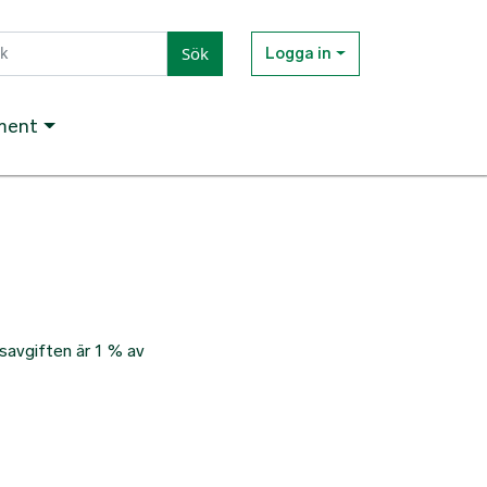
Sök
Logga in
ment
savgiften är 1 % av