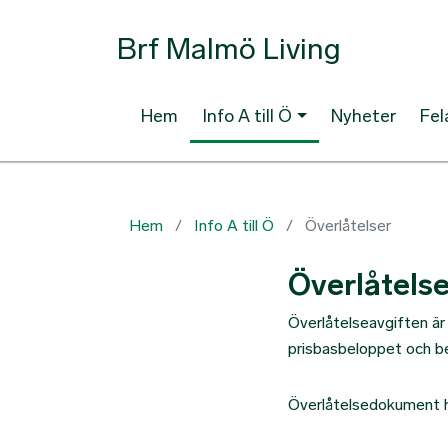
Brf Malmö Living
Hem
Info A till Ö
Nyheter
Fe
Hem
Info A till Ö
Överlåtelser
Överlåtelse
Överlåtelseavgiften är
prisbasbeloppet och be
Överlåtelsedokument 