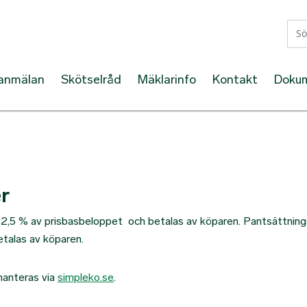
Hoppa till huvudinnehåll
lanmälan
Skötselråd
Mäklarinfo
Kontakt
Doku
r
 2,5 % av prisbasbeloppet och betalas av köparen. Pantsättning
talas av köparen.
hanteras via
simpleko.se
.